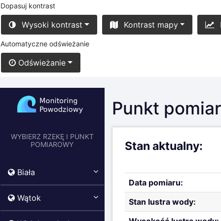
Dopasuj kontrast
Wysoki kontrast
Kontrast mapy
Automatyczne odświeżanie
Odświeżanie
Punkt pomiaro
WYBIERZ RZEKĘ I PUNKT
Stan aktualny:
POMIAROWY
Biała
Data pomiaru:
Wątok
Stan lustra wody: