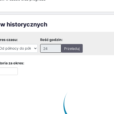
ów historycznych
res czasu:
Ilość godzin:
Przeładuj
Nieprawidłowa wartość.
Prawidłowe wartości to:
oria za okres:
Godziny: 1-168, Dni: 1-30,
Miesiące: 1 - 2