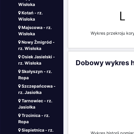
Wisłoka
Kotań - rz.
Wisłoka
Majscowa - rz.
Wykres przekroju kory
Wisłoka
Nowy Żmigród -
rz. Wisłoka
Osiek Jasielski -
Dobowy wykres hi
rz. Wisłoka
Skołyszyn - rz.
Ropa
Szczepańcowa -
rz. Jasiołka
Tarnowiec - rz.
Jasiołka
Trzcinica - rz.
Ropa
Siepietnica - rz.
Wykres historii pomia