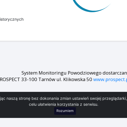
istorycznych
System Monitoringu Powodziowego dostarczany 
ROSPECT 33-100 Tarnów ul. Klikowska 50
www.prospect.
ając naszą stronę bez dokonania zmian ustawień swojej przeglądark
Welcome message
celu ułatwienia korzystania z serwisu.
Layout zgodny z WCAG wykonała firma
Rozumiem
WEBi