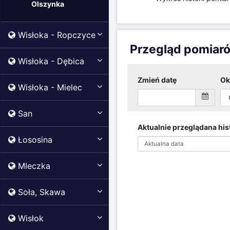
Olszynka
Wisłoka - Ropczyce
Przegląd pomiar
Wisłoka - Dębica
Zmień datę
Ok
Wisłoka - Mielec
San
Aktualnie przeglądana hist
Łososina
Aktualna data
Mleczka
Soła, Skawa
Wisłok