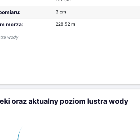
 pomiaru:
3 cm
m morza:
228.52 m
stra wody
zeki oraz aktualny poziom lustra wody