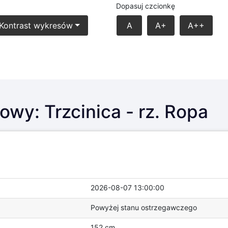
Dopasuj czcionkę
Kontrast wykresów
A
A+
A++
wy: Trzcinica - rz. Ropa
2026-08-07 13:00:00
Powyżej stanu ostrzegawczego
152 cm