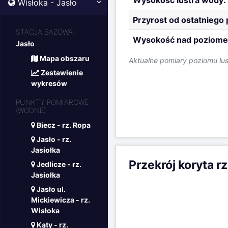
Wysokość lustra wody:
Wisłoka - Jasło
Przyrost od ostatniego
STACJA BAZOWA:
Wysokość nad poziome
Jasło
Mapa obszaru
Aktualne pomiary poziomu lu
Zestawienie
wykresów
PUNKTY POMIAROWE
(WODNE)
Biecz - rz. Ropa
Jasło - rz.
Jasiołka
Przekrój koryta r
Jedlicze - rz.
Jasiołka
Jasło ul.
Mickiewicza - rz.
Wisłoka
Kąty - rz.