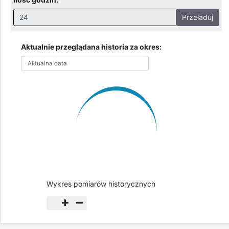
Przeładuj
Nieprawidłowa wartość. Prawidłowe wartości to:
Godziny: 1-168, Dni: 1-30, Miesiące: 1 - 2
Aktualnie przeglądana historia za okres:
Aktualna data
Wykres pomiarów historycznych