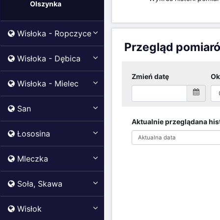
Olszynka
Wisłoka - Ropczyce
Przegląd pomiar
Wisłoka - Dębica
Zmień datę
Ok
Wisłoka - Mielec
San
Aktualnie przeglądana hist
Łososina
Aktualna data
Mleczka
Soła, Skawa
Wisłok