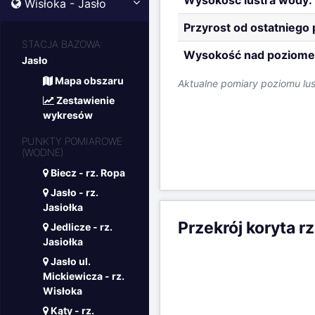
Wysokość lustra wody:
Wisłoka - Jasło
Przyrost od ostatniego
STACJA BAZOWA:
Wysokość nad poziome
Jasło
Mapa obszaru
Aktualne pomiary poziomu lu
Zestawienie
wykresów
PUNKTY POMIAROWE
(WODNE)
Biecz - rz. Ropa
Jasło - rz.
Jasiołka
Przekrój koryta r
Jedlicze - rz.
Jasiołka
Jasło ul.
Mickiewicza - rz.
Wisłoka
Kąty - rz.