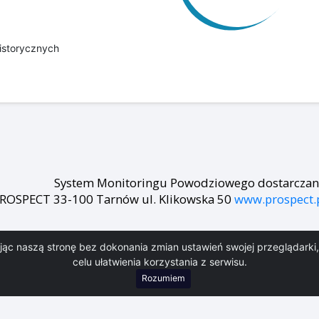
istorycznych
System Monitoringu Powodziowego dostarczany 
ROSPECT 33-100 Tarnów ul. Klikowska 50
www.prospect.
ając naszą stronę bez dokonania zmian ustawień swojej przeglądark
Welcome message
celu ułatwienia korzystania z serwisu.
Layout zgodny z WCAG wykonała firma
Rozumiem
WEBi