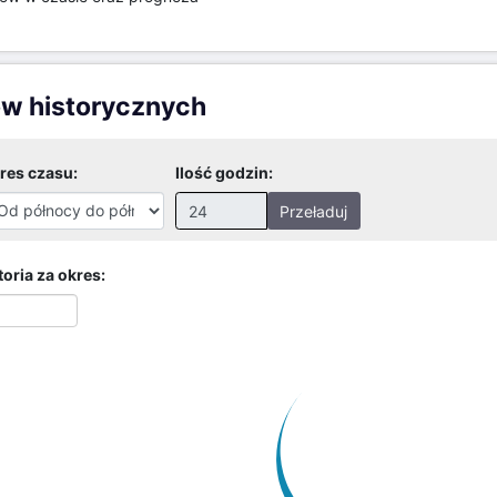
ów historycznych
res czasu:
Ilość godzin:
Przeładuj
Nieprawidłowa wartość.
Prawidłowe wartości to:
oria za okres:
Godziny: 1-168, Dni: 1-30,
Miesiące: 1 - 2