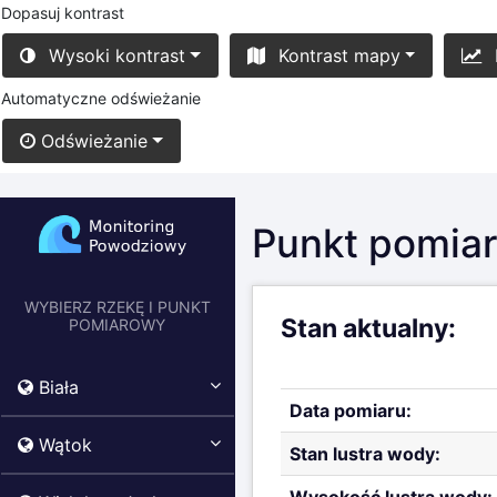
Dopasuj kontrast
Wysoki kontrast
Kontrast mapy
Automatyczne odświeżanie
Odświeżanie
Punkt pomiar
WYBIERZ RZEKĘ I PUNKT
Stan aktualny:
POMIAROWY
Biała
Data pomiaru:
Wątok
Stan lustra wody: