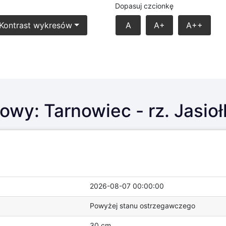
Dopasuj czcionkę
Kontrast wykresów
A
A+
A++
owy: Tarnowiec - rz. Jasioł
2026-08-07 00:00:00
Powyżej stanu ostrzegawczego
30 cm