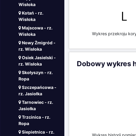
Wisłoka
Kotań - rz.
Wisłoka
Majscowa - rz.
Wykres przekroju kory
Wisłoka
Nowy Żmigród -
rz. Wisłoka
Osiek Jasielski -
Dobowy wykres hi
rz. Wisłoka
Skołyszyn - rz.
Ropa
Szczepańcowa -
rz. Jasiołka
Tarnowiec - rz.
Jasiołka
Trzcinica - rz.
Ropa
Siepietnica - rz.
Wykres historii pomia