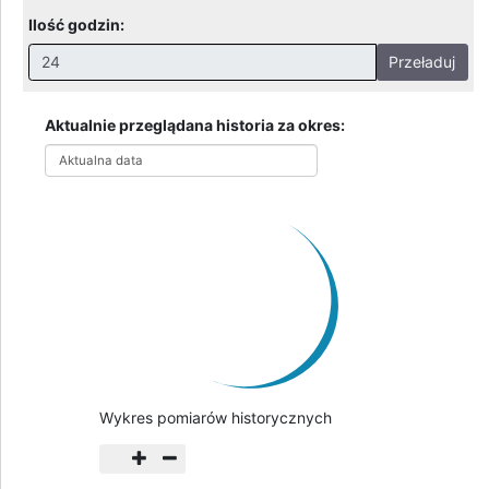
Ilość godzin:
Przeładuj
Nieprawidłowa wartość. Prawidłowe wartości to:
Godziny: 1-168, Dni: 1-30, Miesiące: 1 - 2
Aktualnie przeglądana historia za okres:
Aktualna data
Wykres pomiarów historycznych