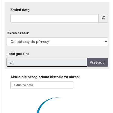
Zmień datę
Okres czasu:
Ilość godzin:
Przeładuj
Nieprawidłowa wartość. Prawidłowe wartości to:
Godziny: 1-168, Dni: 1-30, Miesiące: 1 - 2
Aktualnie przeglądana historia za okres:
Aktualna data