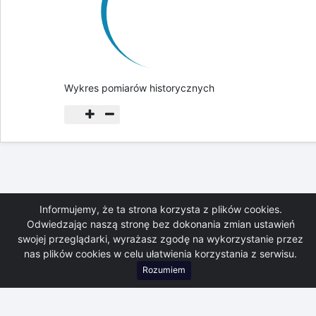
Wykres pomiarów historycznych
Informujemy, że ta strona korzysta z plików cookies.
System Monitoringu Powodziowego dostarczany jest przez firmę:
Odwiedzając naszą stronę bez dokonania zmian ustawień
RWD PROSPECT 33-100 Tarnów ul. Klikowska 50
www.prospect.pl
e-mail:
swojej przeglądarki, wyrażasz zgodę na wykorzystanie przez
monitoring@prospect.pl
Welcome message
nas plików cookies w celu ułatwienia korzystania z serwisu.
Rozumiem